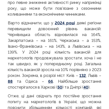
про певне зниження активності ринку наприкінці
року, що може бути пов'язане з сезонними
коливаннями та економічними чинниками.
Варто відзначити, що у
2024 році
деякі регіони
перевищили довоєнний рівень вакансій:
Чернівецька область відновилася на 164%,
Закарпатська – на 161%, Черкаська – а 153%,
Івано-Франківська – на 143%, а Львівська – на
139%. У 2024 році кількість вакансій для
маркетологів продовжувала зростати, хоча і не
так швидко, як у попередньому році. Загальна
кількість вакансій зросла на 10% порівняно з 2023
роком. Зокрема, в розрізі міст Київ –
132
, Львів –
88
та Одеса –
66
. Найбільше зростання
спостерігалося в Харкові (
50
) та Дніпрі (
40
).
Отже, ці дані свідчать про постійне зростання
попиту на маркетологів в Україні, що можна
пояснити збільшенням кількості компаній, які