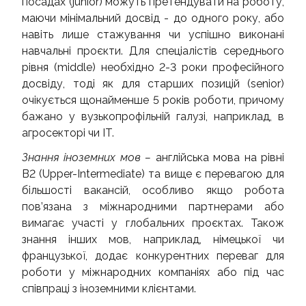
посадах (junior) можуть претендувати на роботу,
маючи мінімальний досвід - до одного року, або
навіть лише стажування чи успішно виконані
навчальні проєкти. Для спеціалістів середнього
рівня (middle) необхідно 2-3 роки професійного
досвіду, тоді як для старших позицій (senior)
очікується щонайменше 5 років роботи, причому
бажано у вузькопрофільній галузі, наприклад, в
агросекторі чи IT.
Знання іноземних мов –
англійська мова на рівні
B2 (Upper-Intermediate) та вище є перевагою для
більшості вакансій, особливо якщо робота
пов’язана з міжнародними партнерами або
вимагає участі у глобальних проєктах. Також
знання інших мов, наприклад, німецької чи
французької, додає конкурентних переваг для
роботи у міжнародних компаніях або під час
співпраці з іноземними клієнтами.