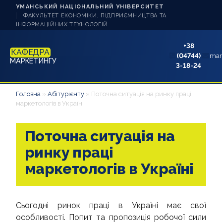
УМАНСЬКИЙ НАЦІОНАЛЬНИЙ УНІВЕРСИТЕТ
ФАКУЛЬТЕТ ЕКОНОМІКИ, ПІДПРИЄМНИЦТВА ТА
ІНФОРМАЦІЙНИХ ТЕХНОЛОГІЙ
+38
КАФЕДРА
(04744)
mar
МАРКЕТИНГУ
3-18-24
НОВИНИ
Головна
»
Абітурієнту
»
Поточна ситуація на ринку праці
маркетологів в Україні
ПРО КАФЕДРУ
Поточна ситуація на
СТУДЕНТУ
ринку праці
АБІТУРІЄНТУ
маркетологів в Україні
НАУКОВА РОБОТА
Сьогодні ринок праці в Україні має свої
АКРЕДИТАЦІЯ
особливості. Попит та пропозиція робочої сили