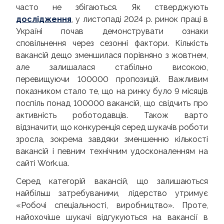
КОНТАКТИ
часто не збігаються. Як стверджують
дослідження
, у листопаді 2024 р. ринок праці в
Україні почав демонструвати ознаки
сповільнення через сезонні фактори. Кількість
вакансій дещо зменшилася порівняно з жовтнем,
але залишалася стабільно високою,
перевищуючи 100000 пропозицій. Важливим
показником стало те, що на ринку було 9 місяців
поспіль понад 100000 вакансій, що свідчить про
активність роботодавців. Також варто
відзначити, що конкуренція серед шукачів роботи
зросла, зокрема завдяки зменшенню кількості
вакансій і певним технічним удосконаленням на
сайті Work.ua.
Серед категорій вакансій, що залишаються
найбільш затребуваними, лідерство утримує
«Робочі спеціальності, виробництво». Проте,
найохочіше шукачі відгукуються на вакансії в