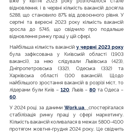
вже у квітні 2023 року розпочалося стале
відновлення, і в червні кількість вакансій досягла
5288, що становило 87% від довоєнного рівня. У
серпні та вересні 2023 року кількість вакансій
зросла до 5745, що свідчило про подальше
відновлення ринку праці у цій сфері.
Найбільша кількість вакансій
у червні 2023 року
була зафіксована у Київській області (1903
вакансії), за нею слідували Львівська (423),
Дніпропетровська (332), Одеська (332) та
Харківська області (100 вакансій). Щодо
найбільшого зростання вакансій в розрізі міст, то
лідерами були Київ –
120
, Львів –
80
та Одеса –
60
.
У 2024 році, за даними
Work.ua
,
спостерігалася
стабілізація ринку праці у сфері маркетингу.
Кількість вакансій коливалася в межах 5800-4100
протягом жовтня-грудня 2024 року. Це свідчить