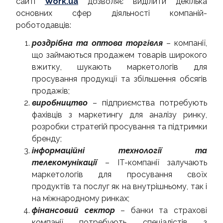
сайті
Work.ua
дозволяє виділити декілька
основних сфер діяльності компаній-
роботодавців:
роздрібна та оптова торгівля
– компанії,
що займаються продажем товарів широкого
вжитку, шукають маркетологів для
просування продукції та збільшення обсягів
продажів;
виробництво
– підприємства потребують
фахівців з маркетингу для аналізу ринку,
розробки стратегій просування та підтримки
бренду;
інформаційні технології та
телекомунікації
– IT-компанії залучають
маркетологів для просування своїх
продуктів та послуг як на внутрішньому, так і
на міжнародному ринках;
фінансовий сектор
– банки та страхові
компанії потребують спеціалістів з