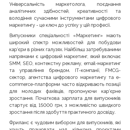
Універсальність маркетолога, поєднання
аналітичних здібностей, креативності та
володіння сучасними інструментами цифрового
маркетингу - це ключ до успіху у цій професії.
Випускники спеціальності «Маркетинг» мають
широкий спектр можливостей для побудови
кар’єри в різних галузях. Найбільш затребуваними
напрямами є цифровий маркетинг, який включає
SMM, SEO, контекстну рекламу, email-маркетинг
та управління брендом. IT-компанії, FMCG-
сектор, агентства цифрового маркетингу та e-
commerce-платформи часто відкривають позиції
для молодих фахівців, пропонуючи кар’єрне
зростання. Початкова зарплата для випускників
стартує від 15000 грн, з можливістю швидкого
зростання після здобуття практичного досвіду.
Фриланс є чудовим вибором для випускників, які
хочуть працювати над кількома проєктами