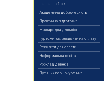
навчальний рік
Академічна доброчесність
Практична підготовка
Міжнародна діяльність
Гуртожиток, реквізити на оплату
Реквізити для оплати
Неформальна освіта
Розклад дзвінків
Путівник першокурсника