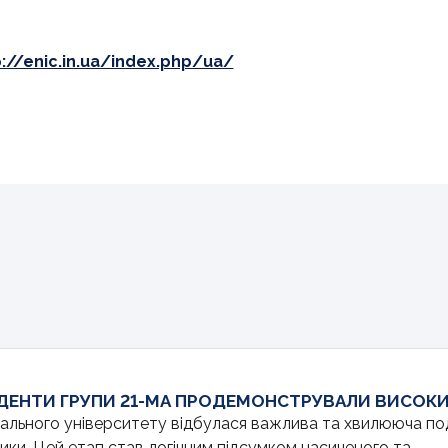
p://enic.in.ua/index.php/ua/
ТУДЕНТИ ГРУПИ 21-МА ПРОДЕМОНСТРУВАЛИ ВИСОКИ
нального університету відбулася важлива та хвилююча по
ки. Цей етап став логічним підсумком насиченого та...