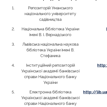
1.
Репозиторій Уманського
національного університету
садівництва
2.
Національна бібліотека України
імені В. І. Вернадського
3.
Львівська національна наукова
бібліотека України імені В.
Стефаника
4.
Інституційний репозиторій
http
Української академії банківської
справи Національного банку
України
5.
Електронна бібліотека
http://lib.
Української академії банківської
справи Національного банку