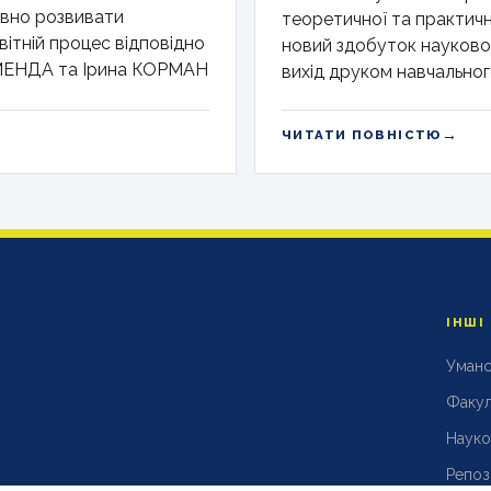
ивно розвивати
теоретичної та практич
ітній процес відповідно
новий здобуток науково-
ЕМЕНДА та Ірина КОРМАН
вихід друком навчальног
→
ЧИТАТИ ПОВНІСТЮ
ІНШІ
Уманс
Факул
Науко
Репоз