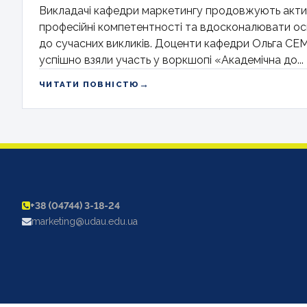
Викладачі кафедри маркетингу продовжують акт
професійні компетентності та вдосконалювати осв
до сучасних викликів. Доценти кафедри Ольга С
успішно взяли участь у воркшопі «Академічна до...
→
ЧИТАТИ ПОВНІСТЮ
+38 (04744) 3-18-24
marketing@udau.edu.ua