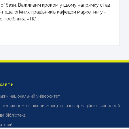
ної бази. Важливим кроком у цьому напрямку став
педагогічних працівників кафедри маркетингу -
о посібника «ПО...
 САЙТИ
ький національний університет
ьтет економіки, підприємництва та інформаційних технологій
ва бібліотека
иторій