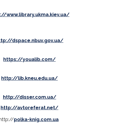
://www.library.ukma.kiev.ua/
ttp://dspace.nbuv.gov.ua/
https://youalib.com/
http://lib.kneu.edu.ua/
http://disser.com.ua/
http://avtoreferat.net/
http://
polka-knig.com.ua