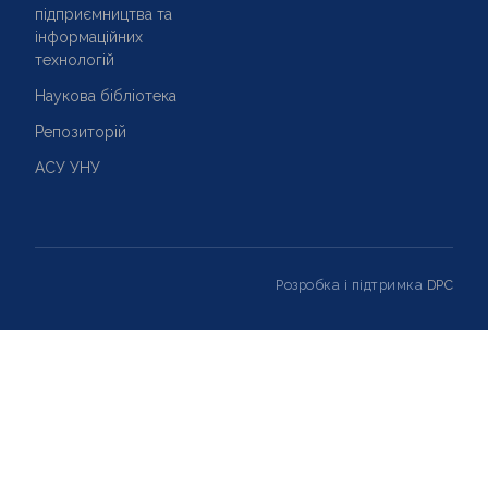
підприємництва та
інформаційних
технологій
Наукова бібліотека
Репозиторій
АСУ УНУ
Розробка і підтримка
DPC