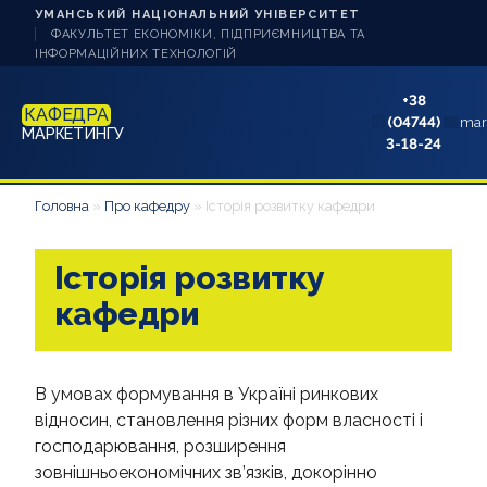
УМАНСЬКИЙ НАЦІОНАЛЬНИЙ УНІВЕРСИТЕТ
ФАКУЛЬТЕТ ЕКОНОМІКИ, ПІДПРИЄМНИЦТВА ТА
ІНФОРМАЦІЙНИХ ТЕХНОЛОГІЙ
+38
КАФЕДРА
(04744)
mar
МАРКЕТИНГУ
3-18-24
НОВИНИ
Головна
»
Про кафедру
»
Історія розвитку кафедри
ПРО КАФЕДРУ
Історія розвитку
СТУДЕНТУ
кафедри
АБІТУРІЄНТУ
В умовах формування в Україні ринкових
НАУКОВА РОБОТА
відносин, становлення різних форм власності і
господарювання, розширення
АКРЕДИТАЦІЯ
зовнішньоекономічних зв’язків, докорінно