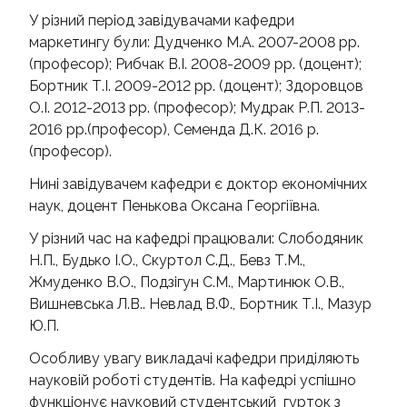
У різний період завідувачами кафедри
маркетингу були: Дудченко М.А. 2007-2008 рр.
(професор); Рибчак В.І. 2008-2009 рр. (доцент);
Бортник Т.І. 2009-2012 рр. (доцент); Здоровцов
О.І. 2012-2013 рр. (професор); Мудрак Р.П. 2013-
2016 рр.(професор), Семенда Д.К. 2016 р.
(професор).
Нині завідувачем кафедри є доктор економічних
наук, доцент Пенькова Оксана Георгіївна.
У різний час на кафедрі працювали: Слободяник
Н.П., Будько І.О., Скуртол С.Д., Бевз Т.М.,
Жмуденко В.О., Подзігун С.М., Мартинюк О.В.,
Вишневська Л.В.. Невлад В.Ф., Бортник Т.І., Мазур
Ю.П.
Особливу увагу викладачі кафедри приділяють
науковій роботі студентів. На кафедрі успішно
функціонує науковий студентський гурток з