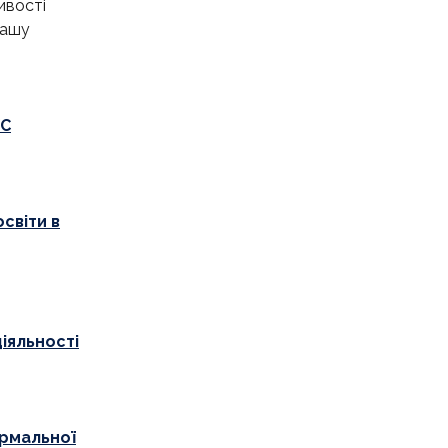
ивості
Вашу
УС
світи в
іяльності
ормальної