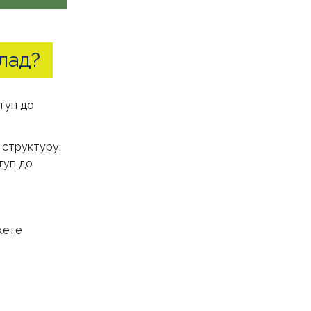
клад?
туп до
 структуру:
туп до
жете