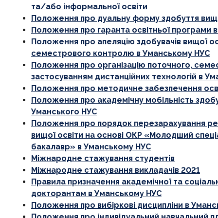
та/або інформальної освіти
Положення про дуальну форму здобуття вищо
Положення про гаранта освітньої програми 
Положення про апеляцію здобувачів вищої ос
семестрового контролю в Уманському НУС
Положення про організацію поточного, семес
застосуванням дистанційних технологій в У
Положення про методичне забезпечення осв
Положення про академічну мобільність здобув
Уманського НУС
Положення про порядок перезарахування резу
вищої освіти на основі ОКР «Молодший спе
бакалавр» в Уманському НУС
Міжнародне стажування студентів
Міжнародне стажування викладачів 2021
Правила призначення академічної та соціальн
докторантам в Уманському НУС
Положення про вибіркові дисципліни в Уман
Положення про індивідуальний навчальний пл