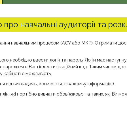
 про навчальні аудиторії та роз
вання навчальним процесом (АСУ або МКР). Отримати дос
ого необхідно ввести логін та пароль. Логін має наступну
a. парольем є Ваш індентифікаційний код. Таким чином дос
 кабінеті є можливість:
ня від викладачів, вони містять важливу інформацію)
плін, які портібно вивчати обовʼязково та таких, які Ви мо