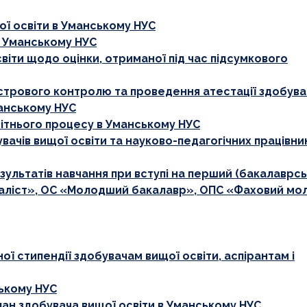
ї освіти в Уманському НУС
в Уманському НУС
віти щодо оцінки, отриманої під час підсумкового
трового контролю та проведення атестації здобувачі
манському НУС
ітнього процесу в Уманському НУС
ачів вищої освіти та науково-педагогічних працівни
льтатів навчання при вступі на перший (бакалаврсь
ціаліст», ОС «Молодший бакалавр», ОПС «Фаховий м
ої стипендії здобувачам вищої освіти, аспірантам і
ському НУС
ан здобувача вищої освіти в Уманському НУС