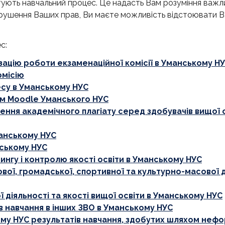
ують навчальний процес. Це надасть Вам розуміння важл
порушення Ваших прав, Ви маєте можливість відстоювати 
с:
ацію роботи екзаменаційної комісії в Уманському Н
омісію
есу в Уманському НУС
ям Moodle Уманського НУС
ння академічного плагіату серед здобувачів вищої о
анському НУС
нському НУС
гу і контролю якості освіти в Уманському НУС
ої, громадської, спортивної та культурно-масової д
 діяльності та якості вищої освіти в Уманському НУС
 навчання в інших ЗВО в Уманському НУС
му НУС результатів навчання, здобутих шляхом неф