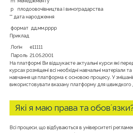
m
менеджменту
p
плодоовочівництва і виноградарства
** дата народження
формат
дд.мм.рррр
Приклад
Логін
e11111
Пароль
21.05.2001
На платформі Ви відшукаєте актуальні курси які пере
курсах розміщені всі необхідні навчальні матеріали та
навчання ця платформа є основою процесу. У змішані
використовувати вказану платформу для швикдкого д
Які я маю права та обовʼязки
Всі процеси, що відбуваються в університеті реглам