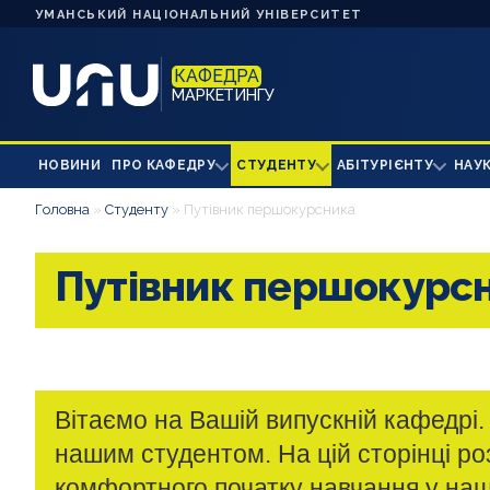
УМАНСЬКИЙ НАЦІОНАЛЬНИЙ УНІВЕРСИТЕТ
КАФЕДРА
МАРКЕТИНГУ
НОВИНИ
ПРО КАФЕДРУ
СТУДЕНТУ
АБІТУРІЄНТУ
НАУ
Головна
»
Студенту
»
Путівник першокурсника
Путівник першокурс
Вітаємо на Вашій випускній кафедрі. 
нашим студентом. На цій сторінці р
комфортного початку навчання у на