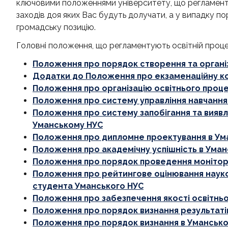
ключовими положеннями університету, що регламент
заходів доя яких Вас будуть долучати, а у випадку 
громадську позицію.
Головні положення, що регламентують освітній проце
Положення про порядок створення та організ
Додатки до Положення про екзаменаційну к
Положення про організацію освітнього проц
Положення про систему управління навчанн
Положення про систему запобігання та виявле
Уманському НУС
Положення про дипломне проектування в Ум
Положення про академічну успішність в Ума
Положення про порядок проведення моніторин
Положення про рейтингове оцінювання науков
студента Уманського НУС
Положення про забезпечення якості освітньої
Положення про порядок визнання результатів
Положення про порядок визнання в Умансько