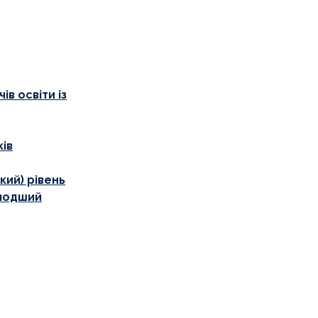
в освіти із
ків
кий) рівень
олодший