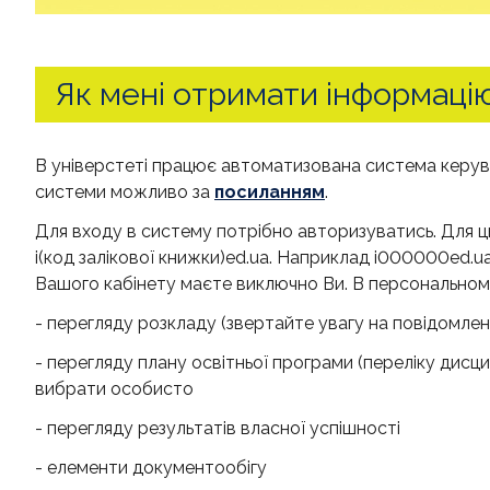
Як мені отримати інформацію
В універстеті працює автоматизована система керу
системи можливо за
посиланням
.
Для входу в систему потрібно авторизуватись. Для ць
і(код залікової книжки)ed.ua. Наприклад і000000ed.u
Вашого кабінету маєте виключно Ви. В персональному
- перегляду розкладу (звертайте увагу на повідомлен
- перегляду плану освітньої програми (переліку дисци
вибрати особисто
- перегляду результатів власної успішності
- елементи документообігу