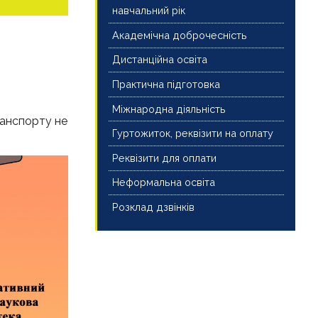
навчальний рік
Академічна доброчесність
Дистанційна освіта
Практична підготовка
Міжнародна діяльність
ранспорту не
Гуртожиток, реквізити на оплату
Реквізити для оплати
Неформальна освіта
Розклад дзвінків