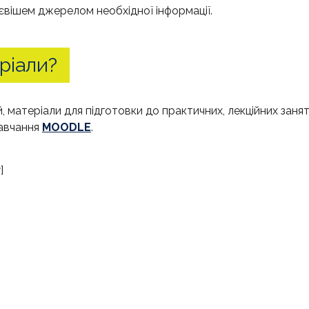
євішем джерелом необхідної інформації.
ріали?
матеріали для підготовки до практичних, лекційних занять
навчання
MOODLE
.
и
]