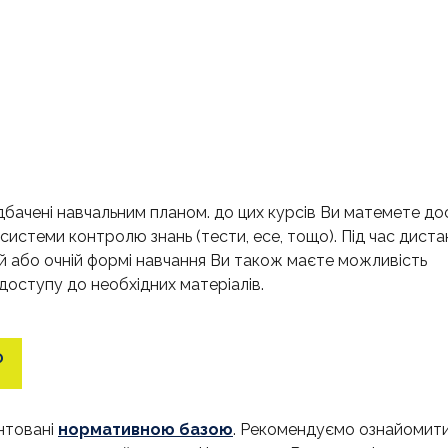
дбачені навчальним планом. до цих курсів Ви матемете до
 системи контролю знань (тести, есе, тощо). Під час диста
й або очній формі навчання Ви також маєте можливість
оступу до необхідних матеріалів.
?
ентовані
нормативною базою
. Рекомендуємо ознайомитис