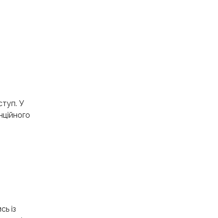
ступ. У
нційного
ь із