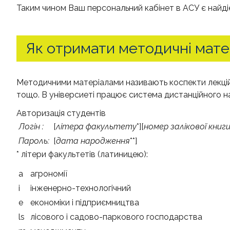
Таким чином Ваш персональний кабінет в АСУ є найді
Як отримати методичні мате
Методичними матеріалами називають коспекти лекцій, 
тощо. В універсиеті працює система дистанційного 
Авторизація студентів
Логін :
[
літера факультету
*][
номер залікової книг
Пароль:
[
дата народження
**]
* літери факультетів (латиницею):
a
агрономії
i
інженерно-технологічний
e
економіки і підприємництва
ls
лісового і садово-паркового господарства