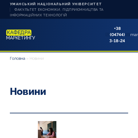
УМАНСЬКИЙ НАЦІОНАЛЬНИЙ УНІВЕРСИТЕТ
ФАКУЛЬТЕТ ЕКОНОМІКИ, ПІДПРИЄМНИЦТВА ТА
ІНФОРМАЦІЙНИХ ТЕХНОЛОГІЙ
+38
КАФЕДРА
(04744)
mar
МАРКЕТИНГУ
3-18-24
НОВИНИ
Головна
»
Новини
ПРО КАФЕДРУ
СТУДЕНТУ
Новини
АБІТУРІЄНТУ
НАУКОВА РОБОТА
АКРЕДИТАЦІЯ