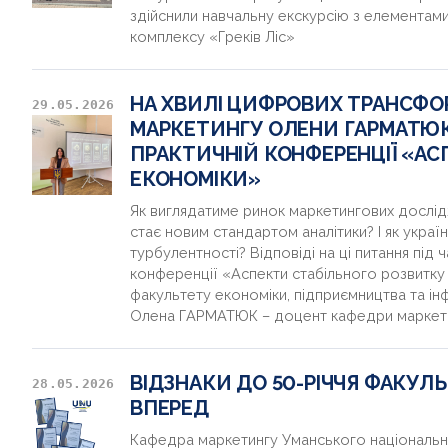
здійснили навчальну екскурсію з елемента
комплексу «Греків Ліс»
НА ХВИЛІ ЦИФРОВИХ ТРАНСФО
29.05.2026
МАРКЕТИНГУ ОЛЕНИ ГАРМАТЮК 
ПРАКТИЧНІЙ КОНФЕРЕНЦІЇ «А
ЕКОНОМІКИ»
Як виглядатиме ринок маркетингових дослід
стає новим стандартом аналітики? І як украї
турбулентності? Відповіді на ці питання під
конференції «Аспекти стабільного розвитку 
факультету економіки, підприємництва та ін
Олена ГАРМАТЮК – доцент кафедри маркет
ВІДЗНАКИ ДО 50-РІЧЧЯ ФАКУЛ
28.05.2026
ВПЕРЕД
Кафедра маркетингу Уманського національно