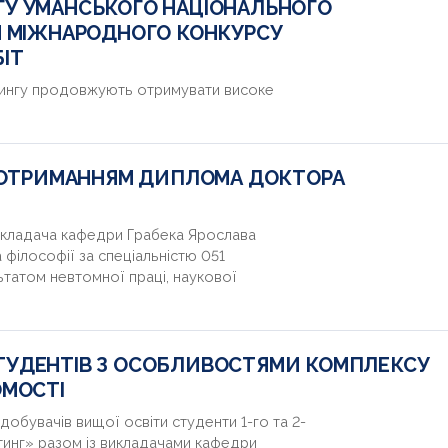
ГУ УМАНСЬКОГО НАЦІОНАЛЬНОГО
М МІЖНАРОДНОГО КОНКУРСУ
ІТ
тингу продовжують отримувати високе
З ОТРИМАННЯМ ДИПЛОМА ДОКТОРА
икладача кафедри Грабека Ярослава
філософії за спеціальністю 051
ьтатом невтомної праці, наукової
ТУДЕНТІВ З ОСОБЛИВОСТЯМИ КОМПЛЕКСУ
ОМОСТІ
добувачів вищої освіти студенти 1-го та 2-
тинг» разом із викладачами кафедри