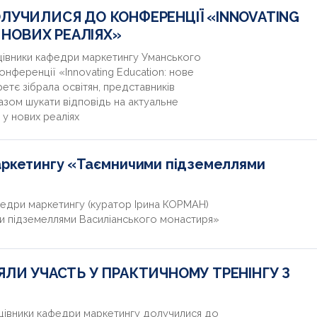
ЛУЧИЛИСЯ ДО КОНФЕРЕНЦІЇ «INNOVATING
 НОВИХ РЕАЛІЯХ»
ацівники кафедри маркетингу Уманського
онференції «Innovating Education: нове
ретє зібрала освітян, представників
азом шукати відповідь на актуальне
 у нових реаліях
маркетингу «Таємничими підземеллями
федри маркетингу (куратор Ірина КОРМАН)
ми підземеллями Василіанського монастиря»
ЛИ УЧАСТЬ У ПРАКТИЧНОМУ ТРЕНІНГУ З
ацівники кафедри маркетингу долучилися до