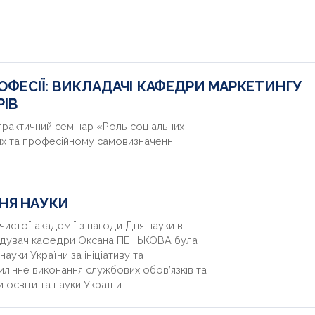
РОФЕСІЇ: ВИКЛАДАЧІ КАФЕДРИ МАРКЕТИНГУ
ІВ
рактичний семінар «Роль соціальних
ях та професійному самовизначенні
ДНЯ НАУКИ
чистої академії з нагоди Дня науки в
відувач кафедри Оксана ПЕНЬКОВА була
ауки України за ініціативу та
млінне виконання службових обов’язків та
освіти та науки України