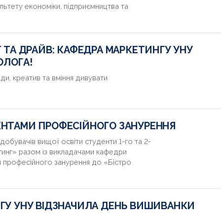
ультету економіки, підприємництва та
Т ТА ДРАЙВ: КАФЕДРА МАРКЕТИНГУ УНУ
ОЛОГА!
и, креатив та вміння дивувати
МЕНТАМИ ПРОФЕСІЙНОГО ЗАНУРЕННЯ
добувачів вищої освіти студенти 1-го та 2-
тинг» разом із викладачами кафедри
и професійного занурення до «Бістро
НГУ УНУ ВІДЗНАЧИЛА ДЕНЬ ВИШИВАНКИ