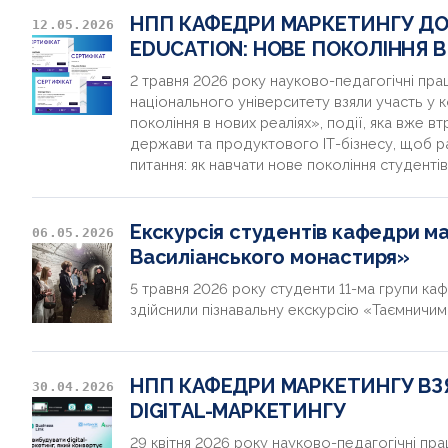
НПП КАФЕДРИ МАРКЕТИНГУ ДО
12.05.2026
EDUCATION: НОВЕ ПОКОЛІННЯ В
2 травня 2026 року науково-педагогічні пр
національного університету взяли участь у к
покоління в нових реаліях», події, яка вже вт
держави та продуктового ІТ-бізнесу, щоб р
питання: як навчати нове покоління студентів
Екскурсія студентів кафедри 
06.05.2026
Василіанського монастиря»
5 травня 2026 року студенти 11-ма групи ка
здійснили пізнавальну екскурсію «Таємничи
НПП КАФЕДРИ МАРКЕТИНГУ ВЗЯ
30.04.2026
DIGITAL-МАРКЕТИНГУ
29 квітня 2026 року науково-педагогічні пр