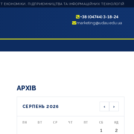
Т ЕКОНОМІКИ, ПІДПРИЄМНИЦТВА ТА ІНФОРМАЦІЙНИХ ТЕХНОЛОГІЙ
+38 (04744) 3-18-24
marketing@udau.edu.ua
АРХІВ
‹
›
СЕРПЕНЬ 2026
ПН
ВТ
СР
ЧТ
ПТ
СБ
НД
1
2