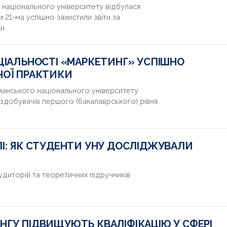
 національного університету відбулася
 21-ма успішно захистили звіти за
ки
ЦІАЛЬНОСТІ «МАРКЕТИНГ» УСПІШНО
ЧОЇ ПРАКТИКИ
Уманського національного університету
и здобувачів першого (бакалаврського) рівня
»
ЛІ: ЯК СТУДЕНТИ УНУ ДОСЛІДЖУВАЛИ
диторій та теоретичних підручників
НГУ ПІДВИЩУЮТЬ КВАЛІФІКАЦІЮ У СФЕРІ