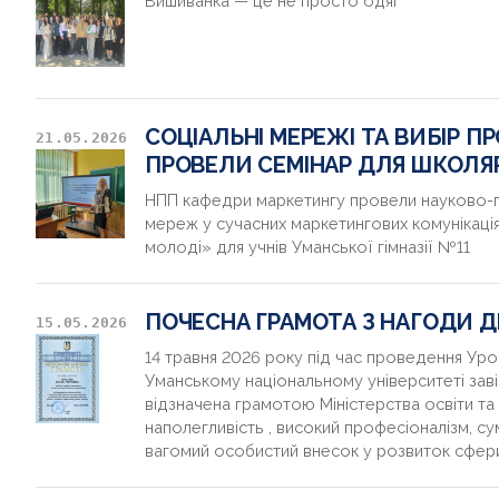
Вишиванка — це не просто одяг
СОЦІАЛЬНІ МЕРЕЖІ ТА ВИБІР П
21.05.2026
ПРОВЕЛИ СЕМІНАР ДЛЯ ШКОЛЯР
НПП кафедри маркетингу провели науково-п
мереж у сучасних маркетингових комунікаці
молоді» для учнів Уманської гімназії №11
ПОЧЕСНА ГРАМОТА З НАГОДИ 
15.05.2026
14 травня 2026 року під час проведення Уро
Уманському національному університеті за
відзначена грамотою Міністерства освіти та н
наполегливість , високий професіоналізм, су
вагомий особистий внесок у розвиток сфери 