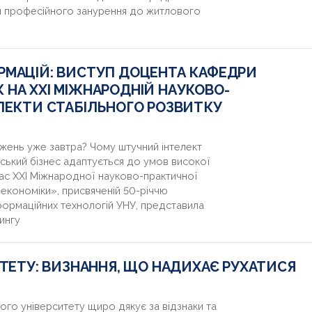
ми професійного занурення до житлового
РМАЦІЙ: ВИСТУП ДОЦЕНТА КАФЕДРИ
НА ХХІ МІЖНАРОДНІЙ НАУКОВО-
СПЕКТИ СТАБІЛЬНОГО РОЗВИТКУ
жень уже завтра? Чому штучний інтелект
нський бізнес адаптується до умов високої
 час ХХІ Міжнародної науково-практичної
економіки», присвяченій 50-річчю
формаційних технологій УНУ, представила
ингу
ЬТЕТУ: ВИЗНАННЯ, ЩО НАДИХАЄ РУХАТИСЯ
го університету щиро дякує за відзнаки та