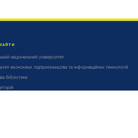
 САЙТИ
ький національний університет
ьтет економіки, підприємництва та інформаційних технологій
ва бібліотека
иторій
УНУ
Розробка і підтримка
DPC