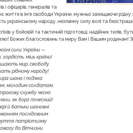
 і офіцерів, генералів та
оє життя в ім’я свободи України, мужньо захищаючи рідну 
ість українському народу, незламну силу волі та безстрашн
хів у бойовій та тактичній підготовці, надійних тилів, бут
млю! Божих благословень та миру Вам і Вашим родинам! Зі
ойні сили України —
 гордість, міць країни!
ищають мир, свободу
ать рідному народу!
ира шана і подяка
ям, молодим солдатам,
трокову службу чесно
яли, як борг почесний!
рі й батьки шановні
ованням послідовним
чуття патріотизму
повагу до Вітчизни