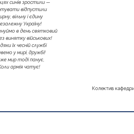
рцях синів зростили —
тувати відпустили
ирну, вільну і єдину
езалежну Україну!
нуймо в день святковий
без винятку військових!
дяки їх чесній службі
вемо у мирі, дружбі!
же мир тоді панує,
Коли армія чатує!
Колектив кафедри