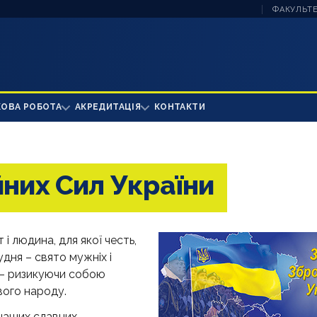
ФАКУЛЬТЕ
КОВА РОБОТА
АКРЕДИТАЦІЯ
КОНТАКТИ
йних Сил України
 і людина, для якої честь,
удня – свято мужніх і
я – ризикуючи собою
вого народу.
 наших славних