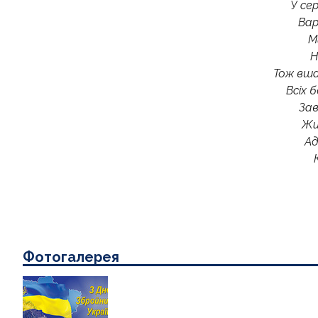
У се
Вар
М
Н
Тож вша
Всіх 
Зав
Жи
Ад
Фотогалерея