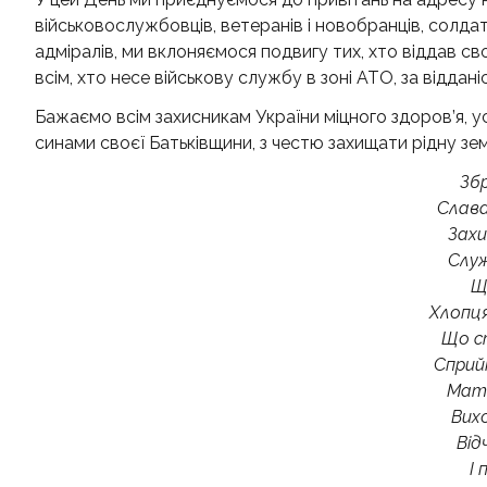
військовослужбовців, ветеранів і новобранців, солдатів
адміралів, ми вклоняємося подвигу тих, хто віддав св
всім, хто несе військову службу в зоні АТО, за віддан
Бажаємо всім захисникам України міцного здоров’я, успі
синами своєї Батьківщини, з честю захищати рідну зе
Збр
Слава,
Зах
Служ
Щ
Хлопц
Що с
Сприйн
Мате
Вих
Від
І 