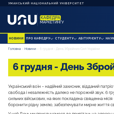
УМАНСЬКИЙ НАЦІОНАЛЬНИЙ УНІВЕРСИТЕТ
КАФЕДРА
МАРКЕТИНГУ
НОВИНИ
ПРО КАФЕДРУ
СТУДЕНТУ
АБІТУРІЄНТУ
НАУ
Головна
»
Новини
»
6 грудня - День Збройних Сил України
6 грудня - День Збро
Український воїн – надійний захисник, відданий патріот
свобода і незалежність далеко не порожній звук. 6 гр
сильних військових, на яких покладена священна місі
боронити рідну землю, забезпечувати мирне життя с
У цей День ми приєднуємося до привітань на адресу