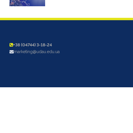
+38 (04744) 3-18-24
marketing@udau.edu.ua