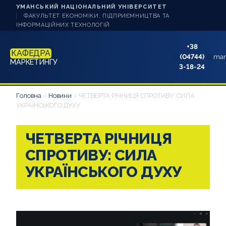
УМАНСЬКИЙ НАЦІОНАЛЬНИЙ УНІВЕРСИТЕТ
ФАКУЛЬТЕТ ЕКОНОМІКИ, ПІДПРИЄМНИЦТВА ТА
ІНФОРМАЦІЙНИХ ТЕХНОЛОГІЙ
+38
КАФЕДРА
(04744)
mar
МАРКЕТИНГУ
3-18-24
НОВИНИ
Головна
»
Новини
»
ЧЕТВЕРТА РІЧНИЦЯ СПРОТИВУ: СИЛА
УКРАЇНСЬКОГО ДУХУ
ПРО КАФЕДРУ
ЧЕТВЕРТА РІЧНИЦЯ
СТУДЕНТУ
СПРОТИВУ: СИЛА
АБІТУРІЄНТУ
УКРАЇНСЬКОГО ДУХУ
НАУКОВА РОБОТА
АКРЕДИТАЦІЯ