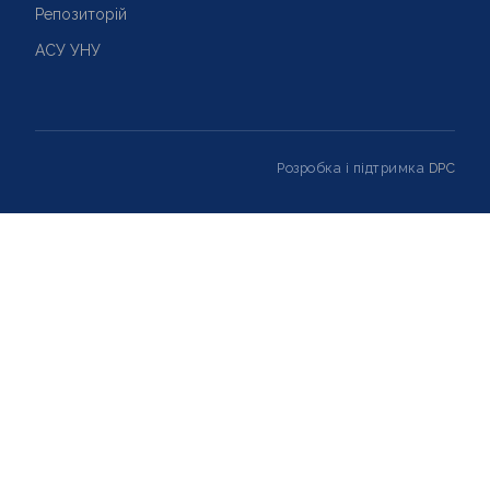
Репозиторій
АСУ УНУ
Розробка і підтримка
DPC