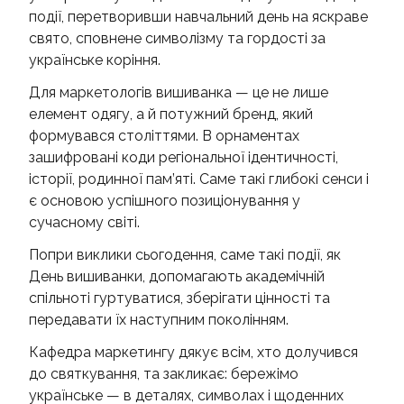
події, перетворивши навчальний день на яскраве
свято, сповнене символізму та гордості за
українське коріння.
Для маркетологів вишиванка — це не лише
елемент одягу, а й потужний бренд, який
формувався століттями. В орнаментах
зашифровані коди регіональної ідентичності,
історії, родинної пам’яті. Саме такі глибокі сенси і
є основою успішного позиціонування у
сучасному світі.
Попри виклики сьогодення, саме такі події, як
День вишиванки, допомагають академічній
спільноті гуртуватися, зберігати цінності та
передавати їх наступним поколінням.
Кафедра маркетингу дякує всім, хто долучився
до святкування, та закликає: бережімо
українське — в деталях, символах і щоденних