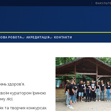
ФАКУЛЬТЕ
КОВА РОБОТА
АКРЕДИТАЦІЯ
КОНТАКТИ
ень здоров'я.
своїм куратором Іриною
у лісі.
ях та творчих конкурсах.