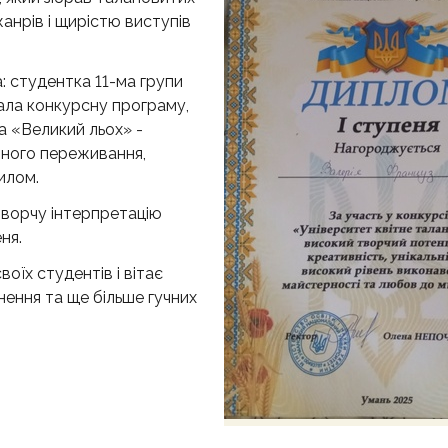
анрів і щирістю виступів
 студентка 11-ма групи
ала конкурсну програму,
а «Великий льох» -
йного переживання,
илом.
творчу інтерпретацію
ня.
їх студентів і вітає
ення та ще більше гучних