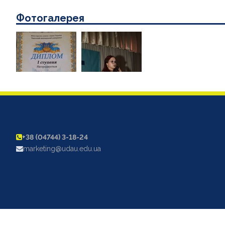
Фотогалерея
+38 (04744) 3-18-24
marketing@udau.edu.ua