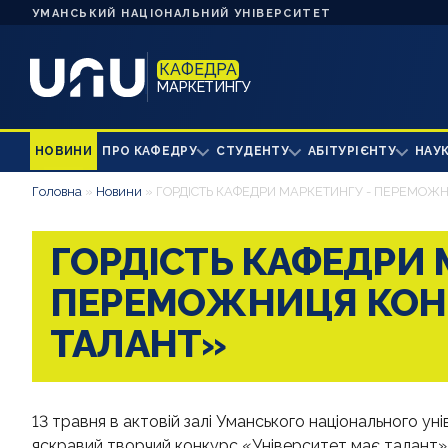
УМАНСЬКИЙ НАЦІОНАЛЬНИЙ УНІВЕРСИТЕТ
КАФЕДРА
МАРКЕТИНГУ
НОВИНИ
ПРО КАФЕДРУ
СТУДЕНТУ
АБІТУРІЄНТУ
НАУ
Головна
»
Новини
»
ГОРДІСТЬ КАФЕДРИ МАРКЕТИНГУ - ПЕРЕМОЖН
ГОРДІСТЬ КАФЕДРИ 
ПЕРЕМОЖНИЦЯ КОНК
ТАЛАНТ»
13 травня в актовій залі Уманського національного ун
яскравий творчий конкурс «Університет має талант»,