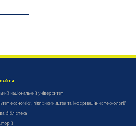
 САЙТИ
ький національний університет
ьтет економіки, підприємництва та інформаційних технологій
ва бібліотека
иторій
УНУ