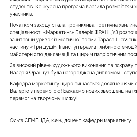
студентів. Конкурсна програма вразила розмаїттям ж
учасників.
Початком заходу стала прониклива поетична хвилина:
спеціальності «Маркетинг» Валерія ФРАНЦУЗ розпоч
зачитавши уривок із містичної поеми Тараса Шевченк
частину «Три душі». Її виступ вразив глибиною емоці
майстерністю декламації та щирим патріотичним пос
За високий рівень художнього виконання та яскраву 
Валерія Француз була нагороджена дипломом І ступе
Кафедра маркетингу щиро пишається досягненнями сво
Валерію з перемогою! Бажаємо нових звершень, натхн
перемог на творчому шляху!
Ольга СЕМЕНДА, к.е.н., доцент кафедри маркетингу