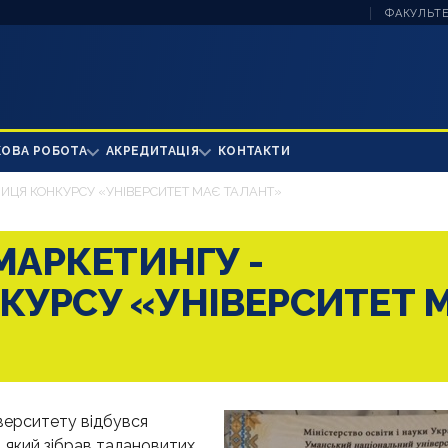
ФАКУЛЬТЕ
КОВА РОБОТА
АКРЕДИТАЦІЯ
КОНТАКТИ
ИЦЯ КОНКУРСУ «УНІВЕРСИТЕТ МАЄ ТАЛАНТ»
МАРКЕТИНГУ -
УРСУ «УНІВЕРСИТЕТ 
іверситету відбувся
 який зібрав талановитих