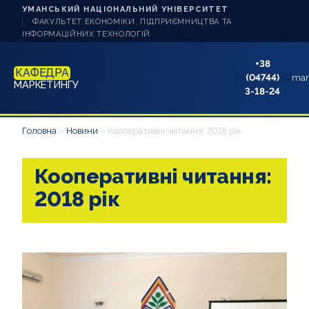
УМАНСЬКИЙ НАЦІОНАЛЬНИЙ УНІВЕРСИТЕТ
ФАКУЛЬТЕТ ЕКОНОМІКИ, ПІДПРИЄМНИЦТВА ТА
ІНФОРМАЦІЙНИХ ТЕХНОЛОГІЙ
+38
КАФЕДРА
(04744)
mar
МАРКЕТИНГУ
3-18-24
НОВИНИ
Головна
»
Новини
»
Кооперативні читання: 2018 рік
ПРО КАФЕДРУ
Кооперативні читання:
СТУДЕНТУ
2018 рік
АБІТУРІЄНТУ
НАУКОВА РОБОТА
АКРЕДИТАЦІЯ