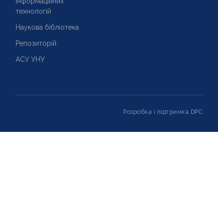
інформаційних
технологій
Наукова бібліотека
Репозиторій
АСУ УНУ
Розробка і підтримка
DPC