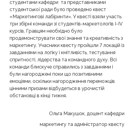
студентами кафедри та представниками
студентської ради було проведено квест
«Маркетингові лабіринти». У квесті взяли участь
три збірні команди зі студентів-маркетологів І-ІV
курсів. Гравцям необхідно було
продемонструвати свої знання та креативність з
маркетингу. Учасники квесту пройшли 7 локацій із
завданнями на логіку і кмітливість, тестування
спритності, лідерства та командного духу. Всі
команди блискуче справились з завданнями і
були нагороджені поки що позитивними
емоціями, оскільки нагородження переможців
цінними призами відбудеться в урочистій
обстановці в кінці тижня.
Ольга Макушок, доцент кафедри
маркетингу та адміністратор квесту