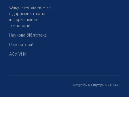
Факультет економіки,
підприємництва та
інформаційних
технологій
Наукова бібліотека
Репозиторій
АСУ УНУ
Розробка і підтримка
DPC