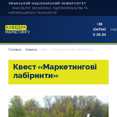
УМАНСЬКИЙ НАЦІОНАЛЬНИЙ УНІВЕРСИТЕТ
ФАКУЛЬТЕТ ЕКОНОМІКИ, ПІДПРИЄМНИЦТВА ТА
ІНФОРМАЦІЙНИХ ТЕХНОЛОГІЙ
+38
КАФЕДРА
(04744)
mar
МАРКЕТИНГУ
3-18-24
НОВИНИ
Головна
»
Новини
»
Квест «Маркетингові лабіринти»
ПРО КАФЕДРУ
Квест «Маркетингові
СТУДЕНТУ
лабіринти»
АБІТУРІЄНТУ
НАУКОВА РОБОТА
АКРЕДИТАЦІЯ