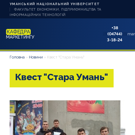
УМАНСЬКИЙ НАЦІОНАЛЬНИЙ УНІВЕРСИТЕТ
ФАКУЛЬТЕТ ЕКОНОМІКИ, ПІДПРИЄМНИЦТВА ТА
ІНФОРМАЦІЙНИХ ТЕХНОЛОГІЙ
+38
КАФЕДРА
(04744)
mar
МАРКЕТИНГУ
3-18-24
НОВИНИ
Головна
»
Новини
»
Квест "Стара Умань"
ПРО КАФЕДРУ
Квест "Стара Умань"
СТУДЕНТУ
АБІТУРІЄНТУ
НАУКОВА РОБОТА
АКРЕДИТАЦІЯ