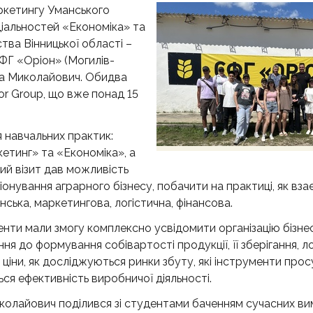
ркетингу Уманського
ціальностей «Економіка» та
тва Вінницької області –
ФГ «Оріон» (Могилів-
ола Миколайович. Обидва
or Group, що вже понад 15
 навчальних практик:
етинг» та «Економіка», а
ий візит дав можливість
нування аграрного бізнесу, побачити на практиці, як вз
ська, маркетингова, логістична, фінансова.
денти мали змогу комплексно усвідомити організацію бізне
ня до формування собівартості продукції, її зберігання, ло
 ціни, як досліджуються ринки збуту, які інструменти про
ся ефективність виробничої діяльності.
иколайович поділився зі студентами баченням сучасних ви