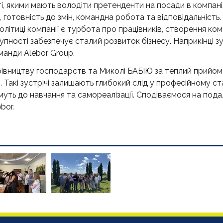
і, якими мають володіти претенденти на посади в компані
я, готовність до змін, командна робота та відповідальність.
політиці компанії є турбота про працівників, створення к
пності забезпечує сталий розвиток бізнесу. Наприкінці зус
манди Alebor Group.
івництву господарств та Миколі БАБІЮ за теплий прийом,
. Такі зустрічі залишають глибокий слід у професійному с
имуть до навчання та самореалізації. Сподіваємося на под
bor.