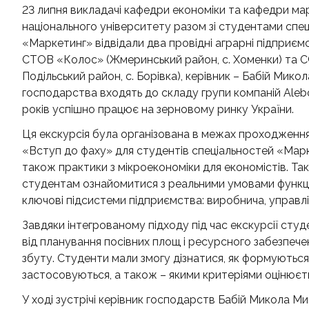
23 липня викладачі кафедри економіки та кафедри ма
національного університету разом зі студентами спе
«Маркетинг» відвідали два провідні аграрні підприємс
СТОВ «Колос» (Жмеринський район, с. Хоменки) та С
Подільський район, с. Борівка), керівник – Бабій Мик
господарства входять до складу групи компаній Aleb
років успішно працює на зерновому ринку України.
Ця екскурсія була організована в межах проходження
«Вступ до фаху» для студентів спеціальностей «Марк
також практики з мікроекономіки для економістів. Так
студентам ознайомитися з реальними умовами функціо
ключові підсистеми підприємства: виробнича, управлін
Завдяки інтегрованому підходу під час екскурсії сту
від планування посівних площ і ресурсного забезпечен
збуту. Студенти мали змогу дізнатися, як формуються
застосовуються, а також – якими критеріями оцінюєть
У ході зустрічі керівник господарств Бабій Микола М