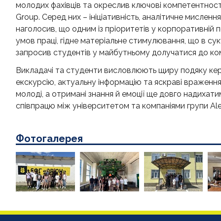
молодих фахівців та окреслив ключові компетентност
Group. Серед них – ініціативність, аналітичне мисленн
наголосив, що одним із пріоритетів у корпоративній 
умов праці, гідне матеріальне стимулювання, що в суку
запросив студентів у майбутньому долучатися до ко
Викладачі та студенти висловлюють щиру подяку кер
екскурсію, актуальну інформацію та яскраві враження
молоді, а отримані знання й емоції ще довго надихат
співпрацю між університетом та компаніями групи Ale
Фотогалерея