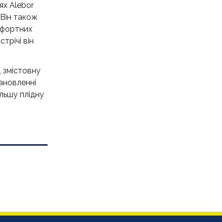
ях Alebor
 Він також
омфортних
трічі він
 змістовну
тановленні
альшу плідну