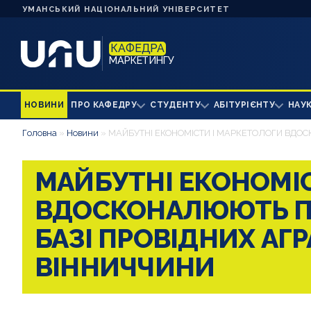
УМАНСЬКИЙ НАЦІОНАЛЬНИЙ УНІВЕРСИТЕТ
КАФЕДРА
МАРКЕТИНГУ
НОВИНИ
ПРО КАФЕДРУ
СТУДЕНТУ
АБІТУРІЄНТУ
НАУ
Головна
»
Новини
»
МАЙБУТНІ ЕКОНОМІСТИ І МАРКЕТОЛОГИ ВДОС
МАЙБУТНІ ЕКОНОМІ
ВДОСКОНАЛЮЮТЬ П
БАЗІ ПРОВІДНИХ АГ
ВІННИЧЧИНИ