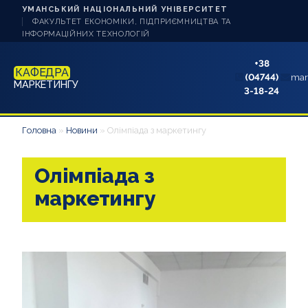
УМАНСЬКИЙ НАЦІОНАЛЬНИЙ УНІВЕРСИТЕТ
ФАКУЛЬТЕТ ЕКОНОМІКИ, ПІДПРИЄМНИЦТВА ТА
ІНФОРМАЦІЙНИХ ТЕХНОЛОГІЙ
+38
КАФЕДРА
(04744)
mar
МАРКЕТИНГУ
3-18-24
НОВИНИ
Головна
»
Новини
»
Олімпіада з маркетингу
ПРО КАФЕДРУ
Олімпіада з
СТУДЕНТУ
маркетингу
АБІТУРІЄНТУ
НАУКОВА РОБОТА
АКРЕДИТАЦІЯ