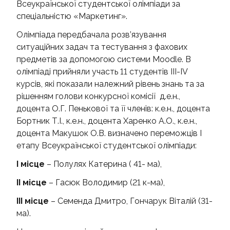
Всеукраїнської студентської олімпіади за
спеціальністю «Маркетинг».
Олімпіада передбачала розв’язування
ситуаційних задач та тестування з фахових
предметів за допомогою системи Moodle. В
олімпіаді прийняли участь 11 студентів ІІІ-ІV
курсів, які показали належний рівень знань та за
рішенням голови конкурсної комісії д.е.н.,
доцента О.Г. Пенькової та її членів: к.е.н., доцента
Бортник Т.І., к.е.н., доцента Харенко А.О., к.е.н.,
доцента Макушок О.В. визначено переможців І
етапу Всеукраїнської студентської олімпіади:
І місце
– Полулях Катерина ( 41- ма),
ІІ місце
– Гасюк Володимир (21 к-ма),
ІІІ місце
– Семенда Дмитро, Гончарук Віталій (31-
ма).