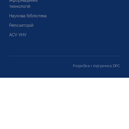
інформаційних
технологій
Наукова бібліотека
Репозиторій
АСУ УНУ
Розробка і підтримка
DPC