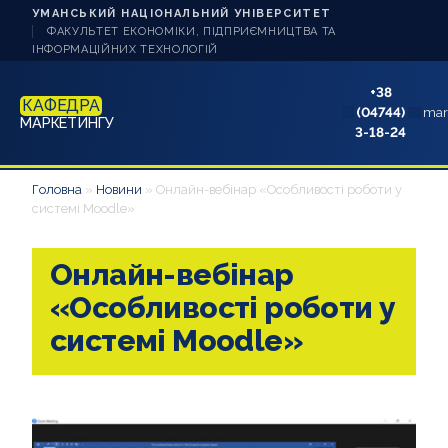
УМАНСЬКИЙ НАЦІОНАЛЬНИЙ УНІВЕРСИТЕТ
ФАКУЛЬТЕТ ЕКОНОМІКИ, ПІДПРИЄМНИЦТВА ТА
ІНФОРМАЦІЙНИХ ТЕХНОЛОГІЙ
+38
КАФЕДРА
(04744)
mar
МАРКЕТИНГУ
3-18-24
НОВИНИ
Головна
»
Новини
»
Онлайн-вебінар «Особливості роботи у
системі Moodle»
ПРО КАФЕДРУ
Онлайн-вебінар
СТУДЕНТУ
«Особливості роботи у
АБІТУРІЄНТУ
системі Moodle»
НАУКОВА РОБОТА
АКРЕДИТАЦІЯ