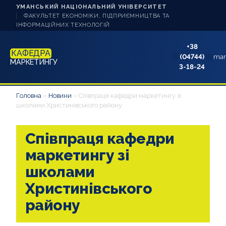
УМАНСЬКИЙ НАЦІОНАЛЬНИЙ УНІВЕРСИТЕТ
ФАКУЛЬТЕТ ЕКОНОМІКИ, ПІДПРИЄМНИЦТВА ТА
ІНФОРМАЦІЙНИХ ТЕХНОЛОГІЙ
+38
КАФЕДРА
(04744)
mar
МАРКЕТИНГУ
3-18-24
НОВИНИ
Головна
»
Новини
»
Співпраця кафедри маркетингу зі
школами Христинівського району
ПРО КАФЕДРУ
Співпраця кафедри
СТУДЕНТУ
маркетингу зі
АБІТУРІЄНТУ
школами
Христинівського
НАУКОВА РОБОТА
району
АКРЕДИТАЦІЯ