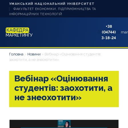
УМАНСЬКИЙ НАЦІОНАЛЬНИЙ УНІВЕРСИТЕТ
ФАКУЛЬТЕТ ЕКОНОМІКИ, ПІДПРИЄМНИЦТВА ТА
ІНФОРМАЦІЙНИХ ТЕХНОЛОГІЙ
+38
КАФЕДРА
(04744)
mar
МАРКЕТИНГУ
3-18-24
НОВИНИ
Головна
»
Новини
»
Вебінар «Оцінювання студентів:
заохотити, а не знеохотити»
ПРО КАФЕДРУ
Вебінар «Оцінювання
СТУДЕНТУ
студентів: заохотити, а
АБІТУРІЄНТУ
не знеохотити»
НАУКОВА РОБОТА
АКРЕДИТАЦІЯ