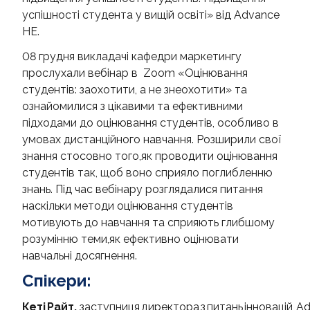
успішності студента у вищій освіті» від Advance
HE.
08 грудня викладачі кафедри маркетингу
прослухали вебінар в Zoom «Оцінювання
студентів: заохотити, а не знеохотити» та
ознайомилися з цікавими та ефективними
підходами до оцінювання студентів, особливо в
умовах дистанційного навчання. Розширили свої
знання стосовно того,як проводити оцінювання
студентів так, щоб воно сприяло поглибленню
знань. Під час вебінару розглядалися питання
наскільки методи оцінювання студентів
мотивують до навчання та сприяють глибшому
розумінню теми,як ефективно оцінювати
навчальні досягнення.
Спікери:
Кеті Райт,
заступниця директора з питань інновацій, A