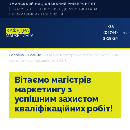
УМАНСЬКИЙ НАЦІОНАЛЬНИЙ УНІВЕРСИТЕТ
ФАКУЛЬТЕТ ЕКОНОМІКИ, ПІДПРИЄМНИЦТВА ТА
ІНФОРМАЦІЙНИХ ТЕХНОЛОГІЙ
+38
КАФЕДРА
(04744)
mar
МАРКЕТИНГУ
3-18-24
НОВИНИ
Головна
»
Новини
»
Вітаємо магістрів маркетингу з успішним
захистом кваліфікаційних робіт!
ПРО КАФЕДРУ
Вітаємо магістрів
СТУДЕНТУ
маркетингу з
АБІТУРІЄНТУ
успішним захистом
кваліфікаційних робіт!
НАУКОВА РОБОТА
АКРЕДИТАЦІЯ