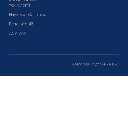
технологій
Наукова бібліотека
Репозиторій
АСУ УНУ
Розробка і підтримка
DPC