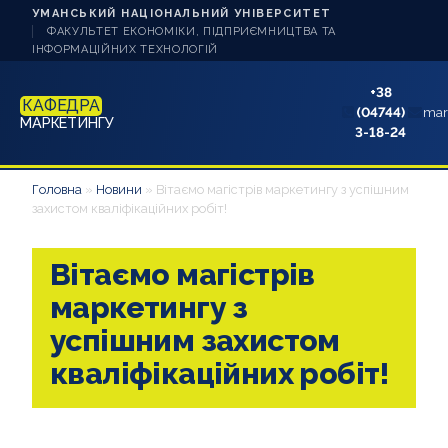
УМАНСЬКИЙ НАЦІОНАЛЬНИЙ УНІВЕРСИТЕТ
ФАКУЛЬТЕТ ЕКОНОМІКИ, ПІДПРИЄМНИЦТВА ТА
ІНФОРМАЦІЙНИХ ТЕХНОЛОГІЙ
+38
КАФЕДРА
(04744)
mar
МАРКЕТИНГУ
3-18-24
НОВИНИ
Головна
»
Новини
»
Вітаємо магістрів маркетингу з успішним
захистом кваліфікаційних робіт!
ПРО КАФЕДРУ
Вітаємо магістрів
СТУДЕНТУ
маркетингу з
АБІТУРІЄНТУ
успішним захистом
кваліфікаційних робіт!
НАУКОВА РОБОТА
АКРЕДИТАЦІЯ