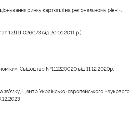
іонування ринку картоплі на регіональному рівні».
т 12ДЦ 026073 від 20.01.2011 р.).
оміки». Свідоцтво №111220020 від 11.12.2020р.
а зв’язку, Центр Українсько-європейського наукового
.12.2023