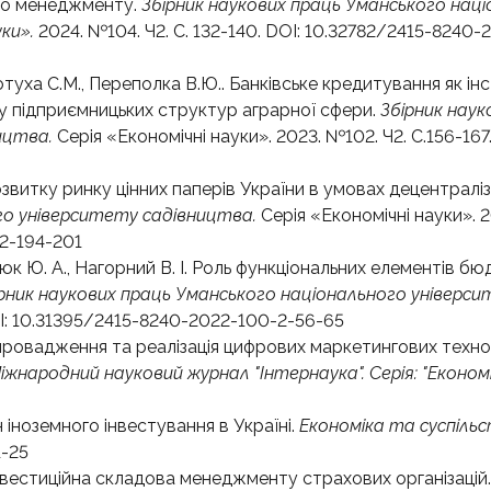
ого менеджменту.
Збірник наукових праць Уманського нац
ки».
2024. №104. Ч2. С. 132-140. DOI: 10.32782/2415-8240-
отуха С.М., Переполка В.Ю.. Банківське кредитування як і
ку підприємницьких структур аграрної сфери.
Збірник наук
ицтва.
Серія «Економічні науки». 2023. №102. Ч2. С.156-167.
звитку ринку цінних паперів України в умовах децентраліза
го університету садівництва.
Серія «Економічні науки». 
-2-194-201
балюк Ю. А., Нагорний В. І. Роль функціональних елементів 
рник наукових праць Уманського національного універс
DOI: 10.31395/2415-8240-2022-100-2-56-65
провадження та реалізація цифрових маркетингових техно
іжнародний науковий журнал "Інтернаука". Серія: "Економіч
н іноземного інвестування в Україні.
Економіка та суспіль
1-25
Інвестиційна складова менеджменту страхових організацій