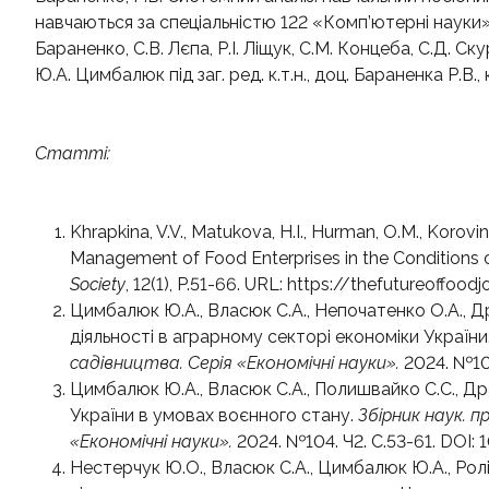
навчаються за спеціальністю 122 «Комп’ютерні науки» т
Бараненко, С.В. Лєпа, Р.І. Ліщук, С.М. Концеба, С.Д. Ск
Ю.А. Цимбалюк під заг. ред. к.т.н., доц. Бараненка Р.В., 
Статті:
Khrapkina, V.V., Matukova, H.I., Hurman, O.M., Korovin
Management of Food Enterprises in the Conditions of
Society
, 12(1), P.51-66. URL: https://thefutureoff
Цимбалюк Ю.А., Власюк С.А., Непочатенко О.А., Др
діяльності в аграрному секторі економіки України
садівництва.
Серія «Економічні науки».
2024. №105
Цимбалюк Ю.А., Власюк С.А., Полишвайко С.С., Др
України в умовах воєнного стану.
Збірник наук. 
«Економічні науки».
2024. №104. Ч2. С.53-61. DOI:
Нестерчук Ю.О., Власюк С.А., Цимбалюк Ю.А., Ролін