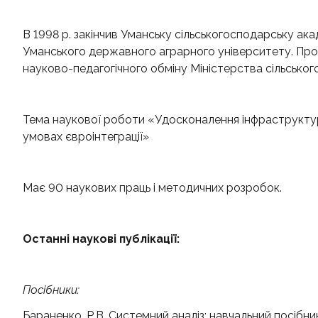
В 1998 р. закінчив Уманську сільськогосподарську ака
Уманського державного аграрного університету. Пр
науково-педагогічного обміну Міністерства сільсько
Тема наукової роботи «Удосконалення інфраструкту
умовах євроінтеграції»
Має 90 наукових праць і методичних розробок.
Останні наукові публікації:
Посібники:
Бараненко, Р.В. Системний аналіз: навчальний посібни