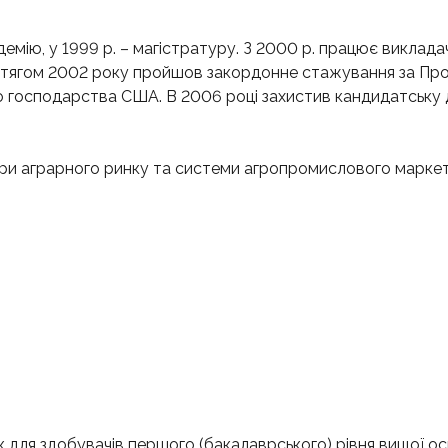
демію, у 1999 р. – магістратуру. З 2000 р. працює виклад
отягом 2002 року пройшов закордонне стажування за П
го господарства США. В 2006 році захистив кандидатську 
ри аграрного ринку та системи агропромислового маркет
к для здобувачів першого (бакалаврського) рівня вищої осв