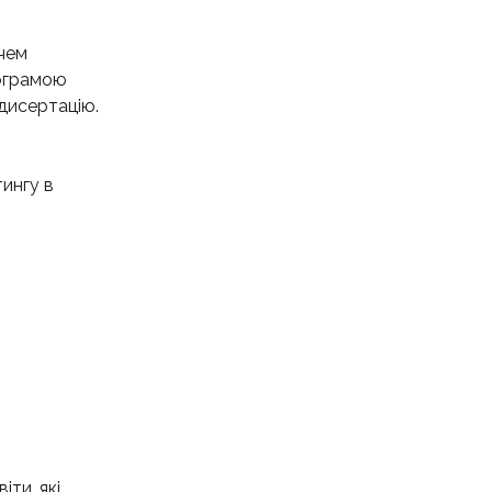
ачем
рограмою
дисертацію.
ингу в
іти, які