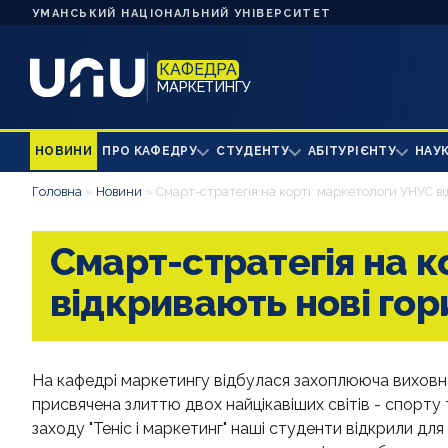
УМАНСЬКИЙ НАЦІОНАЛЬНИЙ УНІВЕРСИТЕТ
КАФЕДРА
МАРКЕТИНГУ
НОВИНИ
ПРО КАФЕДРУ
СТУДЕНТУ
АБІТУРІЄНТУ
НАУ
Головна
»
Новини
»
Смарт-стратегія на корті: маркетологи УНУС в
Смарт-стратегія на к
відкривають нові го
На кафедрі маркетингу відбулася захоплююча виховна
присвячена злиттю двох найцікавіших світів - спорту 
заходу "Теніс і маркетинг" наші студенти відкрили дл