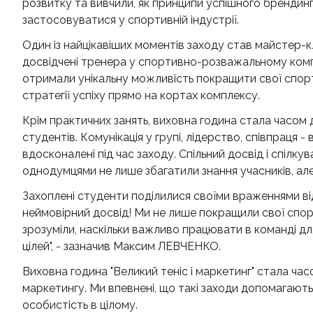
розвитку та вивчили, як принципи успішного брендин
застосовуватися у спортивній індустрії.
Один із найцікавіших моментів заходу став майстер-кл
досвідчені тренера у спортивно-розважальному комп
отримали унікальну можливість покращити свої спорт
стратегії успіху прямо на кортах комплексу.
Крім практичних занять, виховна година стала часом 
студентів. Комунікація у групі, лідерство, співпраця - 
вдосконалені під час заходу. Спільний досвід і спілку
однодумцями не лише збагатили знання учасників, але
Захоплені студенти поділилися своїми враженнями ві
неймовірний досвід! Ми не лише покращили свої спорт
зрозуміли, наскільки важливо працювати в команді дл
цілей", - зазначив Максим ЛЕВЧЕНКО.
Виховна година "Великий теніс і маркетинг" стала час
маркетингу. Ми впевнені, що такі заходи допомагают
особистість в цілому.