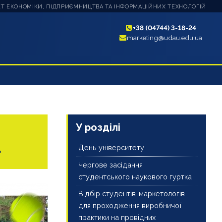
Т ЕКОНОМІКИ, ПІДПРИЄМНИЦТВА ТА ІНФОРМАЦІЙНИХ ТЕХНОЛОГІЙ
+38 (04744) 3-18-24
marketing@udau.edu.ua
У розділі
»
День університету
Чергове засідання
студентського наукового гуртка
Відбір студентів-маркетологів
для проходження виробничої
практики на провідних