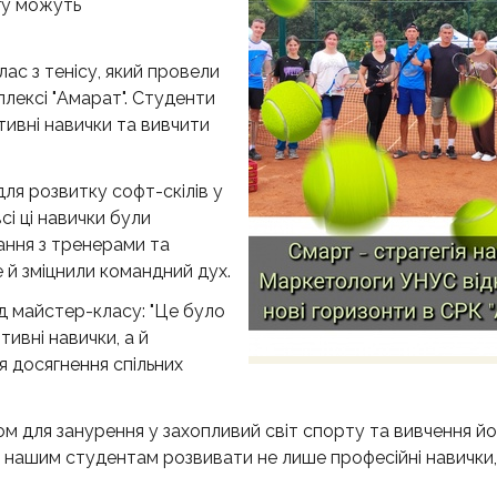
гу можуть
ас з тенісу, який провели
лексі "Амарат". Студенти
ивні навички та вивчити
для розвитку софт-скілів у
всі ці навички були
вання з тренерами та
 й зміцнили командний дух.
д майстер-класу: "Це було
ивні навички, а й
я досягнення спільних
ом для занурення у захопливий світ спорту та вивчення йог
ь нашим студентам розвивати не лише професійні навички,