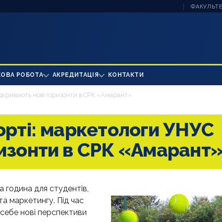
ФАКУЛЬТЕ
КОВА РОБОТА
АКРЕДИТАЦІЯ
КОНТАКТИ
ідкривають нові горизонти в СРК «Амарант»
орті: маркетологи УНУС
ризонти в СРК «Амарант
 година для студентів,
та маркетингу. Під час
я себе нові перспективи